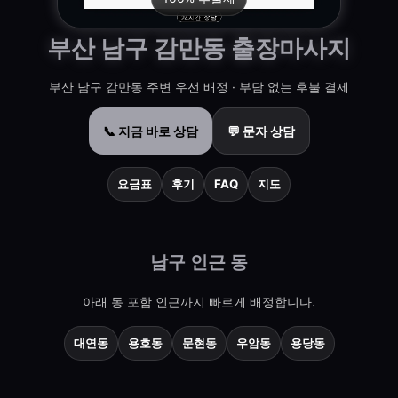
부산 남구 감만동 출장마사지
부산 남구 감만동 주변 우선 배정 · 부담 없는 후불 결제
📞 지금 바로 상담
💬 문자 상담
요금표
후기
FAQ
지도
남구 인근 동
아래 동 포함 인근까지 빠르게 배정합니다.
대연동
용호동
문현동
우암동
용당동