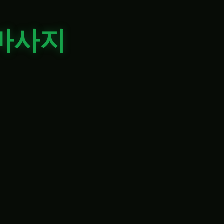
마사지
제