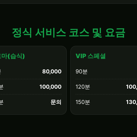
정식 서비스 코스 및 요금
마(습식)
VIP 스페셜
분
80,000
90분
분
100,000
120분
100
분
문의
150분
130