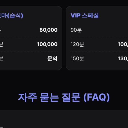
마(습식)
VIP 스페셜
분
80,000
90분
분
100,000
120분
100
분
문의
150분
130
자주 묻는 질문 (FAQ)