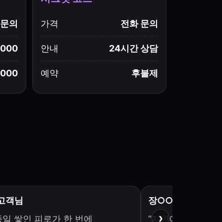
문의
가격
전화 문의
,000
안내
24시간 상담
,000
예약
후불제
 고객님
장○○ 고객님
›
종일 쌓인 피로가 한 번에
“지인에게도 추천하