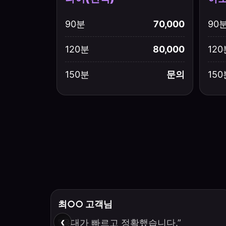
90분
70,000
90
120분
80,000
120
150분
문의
150
최○○ 고객님
‹
“응대가 빠르고 정확했습니다.”