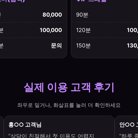
분
80,000
90분
분
100,000
120분
100
분
문의
150분
130
실제 이용 고객 후기
좌우로 밀거나, 화살표를 눌러 더 확인하세요
홍○○ 고객님
안○○
“상담이 친절해서 첫 이용도 어렵지
“하루 