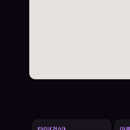
타이(건식)
아로