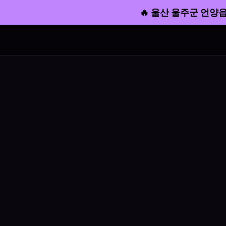
🔥 울산 울주군 언양읍 빠른 