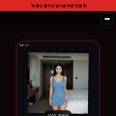
🚀 울산 울주군 범서읍 빠른 연결 🚀
100% 후불제