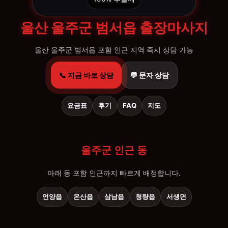
울산 울주군 범서읍 출장마사지
울산 울주군 범서읍 포함 인근 지역 즉시 상담 가능
📞 지금 바로 상담
💬 문자 상담
요금표
후기
FAQ
지도
울주군 인근 동
아래 동 포함 인근까지 빠르게 배정합니다.
언양읍
온산읍
삼남읍
청량읍
서생면