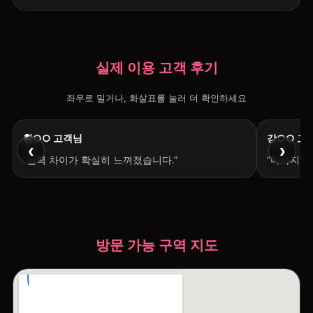
실제 이용 고객 후기
좌우로 밀거나, 화살표를 눌러 더 확인하세요
황○○ 고객님
강○○ 고
‹
›
“실력 차이가 확실히 느껴졌습니다.”
“마사지 후
방문 가능 구역 지도