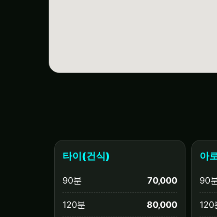
타이(건식)
아로
90분
70,000
90
120분
80,000
120