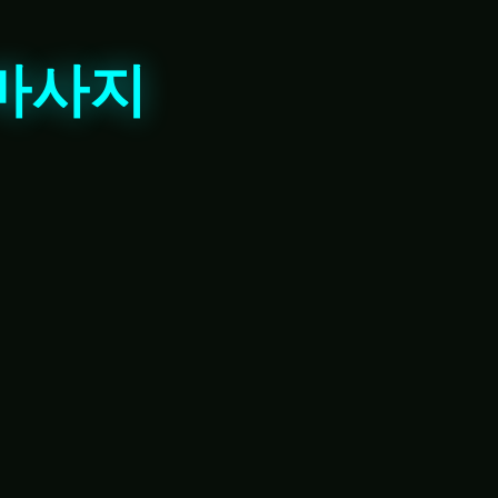
마사지
제