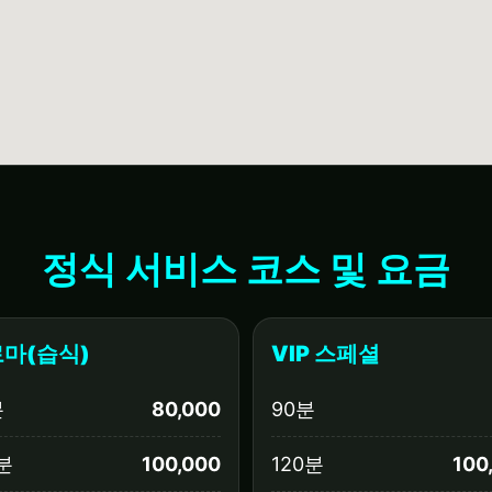
정식 서비스 코스 및 요금
마(습식)
VIP 스페셜
분
80,000
90분
분
100,000
120분
100