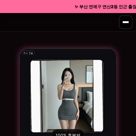
✨ 부산 연제구 연산2동 인근 출장마
100% 후불제