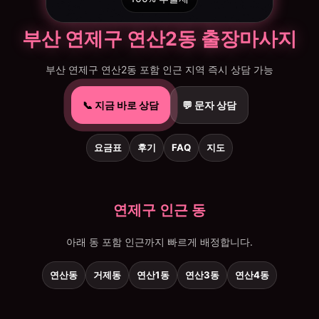
부산 연제구 연산2동 출장마사지
부산 연제구 연산2동 포함 인근 지역 즉시 상담 가능
📞 지금 바로 상담
💬 문자 상담
요금표
후기
FAQ
지도
연제구 인근 동
아래 동 포함 인근까지 빠르게 배정합니다.
연산동
거제동
연산1동
연산3동
연산4동