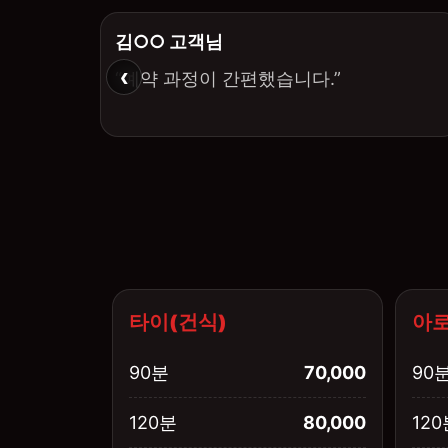
김○○ 고객님
‹
“예약 과정이 간편했습니다.”
타이(건식)
아로
90분
70,000
90
120분
80,000
120