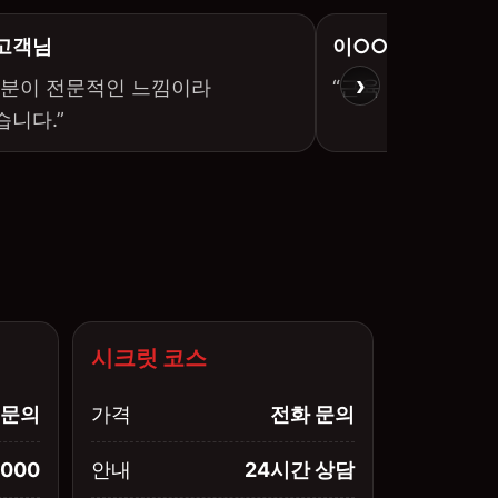
 고객님
이○○ 고객님
›
사분이 전문적인 느낌이라
“근육 긴장이 확실
니다.”
시크릿 코스
문의
가격
전화 문의
,000
안내
24시간 상담