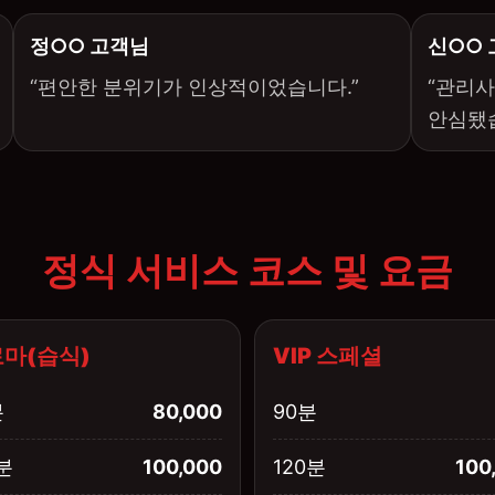
정○○ 고객님
신○○
“편안한 분위기가 인상적이었습니다.”
“관리
안심됐습
정식 서비스 코스 및 요금
마(습식)
VIP 스페셜
분
80,000
90분
분
100,000
120분
100